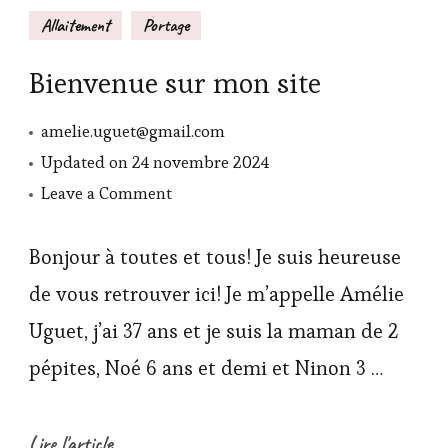
Allaitement
Portage
Bienvenue sur mon site
amelie.uguet@gmail.com
Updated on
24 novembre 2024
on
Leave a Comment
Bienvenue
sur
Bonjour à toutes et tous! Je suis heureuse
mon
de vous retrouver ici! Je m’appelle Amélie
site
Uguet, j’ai 37 ans et je suis la maman de 2
pépites, Noé 6 ans et demi et Ninon 3 …
Lire l'article