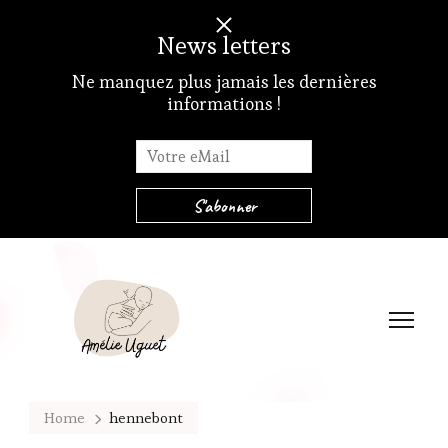
News letters
Ne manquez plus jamais les dernières
informations !
Amélie Uguet – Atelier de portage et soutien à la parentalité
Et si on portait…
Home
hennebont