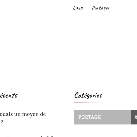
Partager
Like
0
récents
Catégories
 louais un moyen de
PORTAGE
 ?