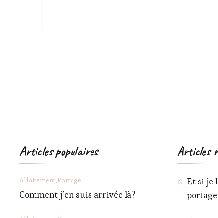
Articles populaires
Articles 
Allaitement
Portage
Et si je
Comment j’en suis arrivée là?
portage