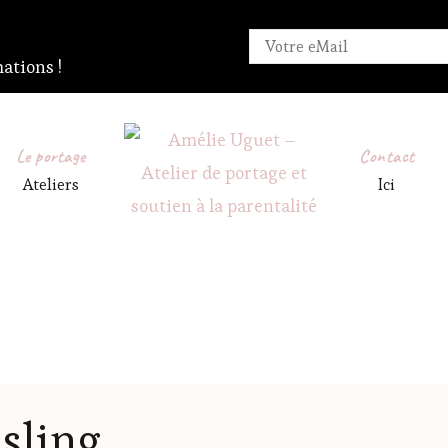
ations !
Le portage
Contact
Ateliers
Ici
Amélie Uguet – Atelier de portage et soutien à la parental
Et si on portait…
sling